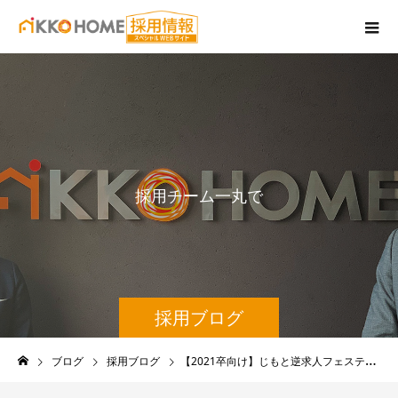
採
用
チ
ー
ム
一
丸
で
情
報
採用ブログ
ブログ
採用ブログ
【2021卒向け】じもと逆求人フェスティバルに参加しました！