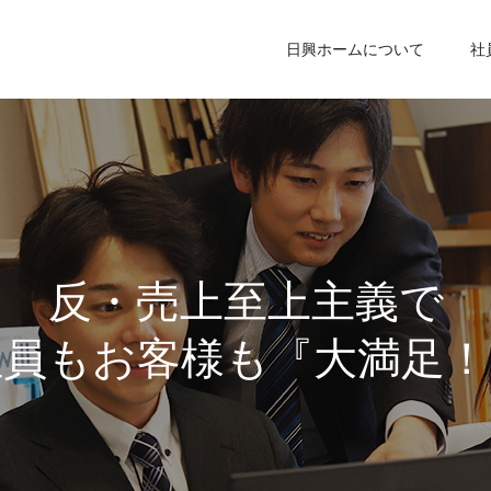
日興ホームについて
社
反
・
売
上
至
上
主
義
で
社
員
も
お
客
様
も
『
大
満
足
！